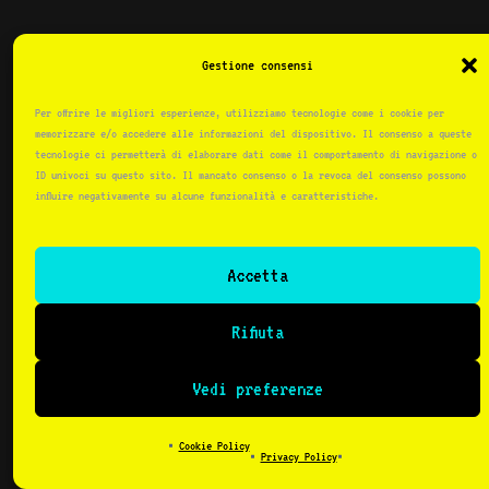
Gestione consensi
No posts found
Per offrire le migliori esperienze, utilizziamo tecnologie come i cookie per
memorizzare e/o accedere alle informazioni del dispositivo. Il consenso a queste
tecnologie ci permetterà di elaborare dati come il comportamento di navigazione o
ID univoci su questo sito. Il mancato consenso o la revoca del consenso possono
influire negativamente su alcune funzionalità e caratteristiche.
© 2025 Orko srl – Tutti i diritti riservati |
Bubble 80 è un marchio di Orko srl | P.IVA/C.F.
Accetta
13235250019 | REA TO-1348743 |
Privacy Policy
|
Cookie Policy
Rifiuta
Vedi preferenze
/
Privacy Policy
Cookie Policy
Privacy Policy