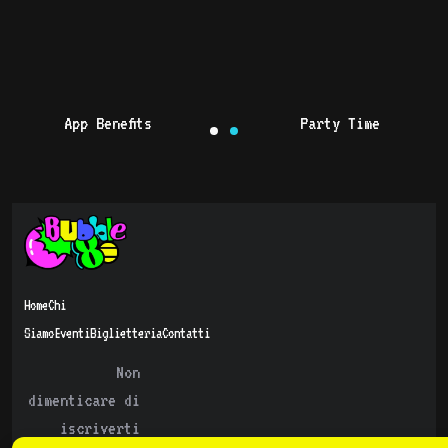
App Benefits
Party Time
Home
Chi
Siamo
Eventi
Biglietteria
Contatti
Non
dimenticare di
iscriverti