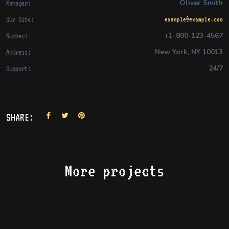
Oliver Smith
Manager:
Our Site:
example@example.com
+1-800-123-4567
Number:
New York, NY 10013
Address:
24/7
Support:
SHARE:
More projects