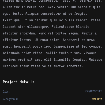
varius nunc porta, consectetur justo at, blandit sem.
Curabitur id metus nec lorem vestibulum blandit quis
eget justo. Aliquam consectetur mi eu feugiat
tristique. Etiam dapibus quam ac nulla semper, vitae
laoreet nibh ullamcorper. Pellentesque blandit
efficitur interdum. Nunc vel tortor magna. Mauris a
efficitur lectus. Ut nunc dolor, hendrerit et urna
eget, hendrerit porta leo. Suspendisse ut leo congue,
malesuada dolor vitae, sollicitudin risus. Vivamus
maximus orci sit amet elit fringilla feugiat. Quisque
ultrices ipsum vitae velit auctor lobortis.
Project details
06/02/2019
Date:
Categories:
Website