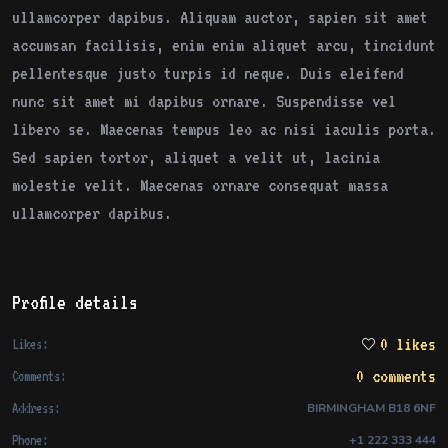
ullamcorper dapibus. Aliquam auctor, sapien sit amet
accumsan facilisis, enim enim aliquet arcu, tincidunt
pellentesque justo turpis id neque. Duis eleifend
nunc sit amet mi dapibus ornare. Suspendisse vel
libero se. Maecenas tempus leo ac nisi iaculis porta.
Sed sapien tortor, aliquet a velit ut, lacinia
molestie velit. Maecenas ornare consequat massa
ullamcorper dapibus.
Profile details
0 likes
Likes:
0 comments
Comments:
Address:
BIRMINGHAM B18 6NF
Phone:
+1 222 333 444